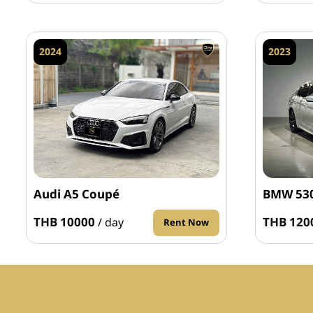
2024
2023
Audi A5 Coupé
BMW 53
THB 10000
THB 120
/ day
Rent Now