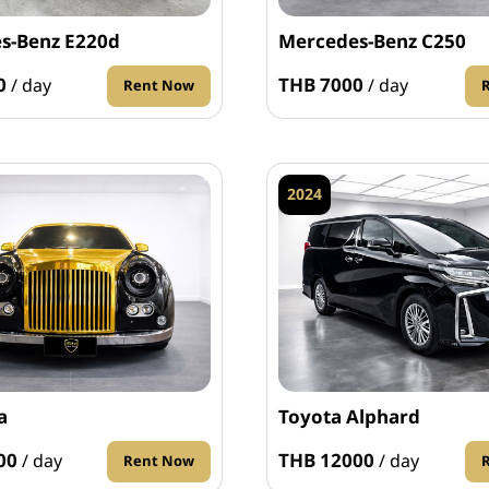
s-Benz E220d
Mercedes-Benz C250
0
THB 7000
/ day
/ day
Rent Now
2024
a
Toyota Alphard
00
THB 12000
/ day
/ day
Rent Now