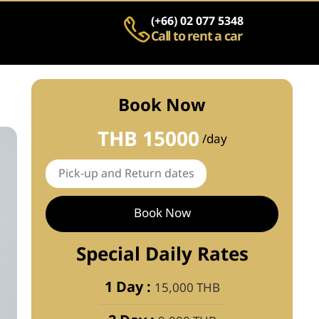
(+66) 02 077 5348
Call to rent a car
Book Now
THB 15000
/day
Book Now
Special Daily Rates
1 Day :
15,000 THB