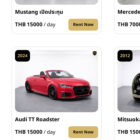
Mustang เปิดประทุน
Mercede
THB 15000
THB 700
/ day
Rent Now
2024
2012
Audi TT Roadster
Mitsuok
THB 15000
THB 150
/ day
Rent Now