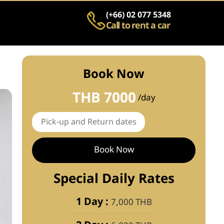
(+66) 02 077 5348
Call to rent a car
Book Now
THB 7000
/day
Book Now
Special Daily Rates
1 Day :
7,000 THB