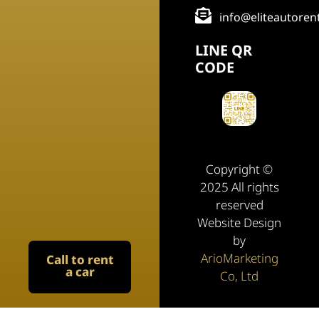
info@eliteautoren
LINE QR
CODE
Copyright ©
2025 All rights
reserved
Website Design
by
ArioMarketing
Call to rent
a car
Co, Ltd