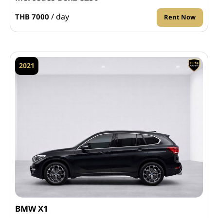
/ day
THB 7000
Rent Now
2021
BMW X1