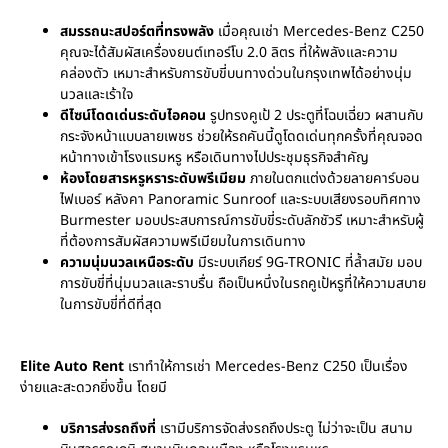
สมรรถนะสปอร์ตที่ทรงพลัง
เมื่อคุณเช่า Mercedes-Benz C250
คุณจะได้สัมผัสเครื่องยนต์เทอร์โบ 2.0 ลิตร ที่ให้พลังและความ
คล่องตัว เหมาะสำหรับการขับขี่บนทางด่วนในกรุงเทพได้อย่างนุ่ม
นวลและเร้าใจ
ดีไซน์โดดเด่นระดับไอคอน
รูปทรงคูเป้ 2 ประตูที่โฉบเฉี่ยว ผสานกับ
กระจังหน้าแบบลายเพชร ช่วยให้รถคันนี้ดูโดดเด่นทุกครั้งที่คุณจอด
หน้าทางเข้าโรงแรมหรู หรือเดินทางไปประชุมธุรกิจสำคัญ
ห้องโดยสารหรูหราระดับพรีเมียม
ภายในตกแต่งด้วยลายคาร์บอน
ไฟเบอร์ หลังคา Panoramic Sunroof และระบบเสียงรอบทิศทาง
Burmester มอบประสบการณ์การขับขี่ระดับลักชัวรี เหมาะสำหรับผู้
ที่ต้องการสัมผัสความพรีเมียมในการเดินทาง
ความนุ่มนวลเหนือระดับ
มีระบบเกียร์ 9G-TRONIC ที่ล้ำสมัย มอบ
การขับขี่ที่นุ่มนวลและราบรื่น ถือเป็นหนึ่งในรถคูเป้หรูที่ให้ความสบาย
ในการขับขี่ที่ดีที่สุด
Elite Auto Rent
เราทำให้การเช่า Mercedes-Benz C250 เป็นเรื่อง
ง่ายและสะดวกยิ่งขึ้น โดยมี
บริการส่งรถถึงที่
เรามีบริการจัดส่งรถถึงประตู ไม่ว่าจะเป็น สนาม