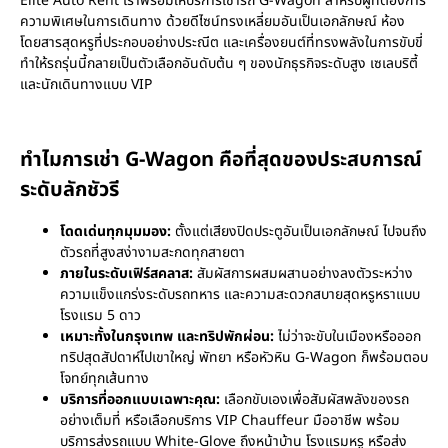
Elite Auto Rent เราพร้อมให้บริการเช่ารถ G-Wagon สำหรับผู้ที่ต้องการ
ความพิเศษในการเดินทาง ด้วยดีไซน์ทรงเหลี่ยมอันเป็นเอกลักษณ์ ห้อง
โดยสารสุดหรูที่ประกอบอย่างประณีต และเครื่องยนต์ที่ทรงพลังในการขับขี่
ทำให้รถรุ่นนี้กลายเป็นตัวเลือกอันดับต้น ๆ ของนักธุรกิจระดับสูง เซเลบริตี้
และนักเดินทางแบบ VIP
ทำไมการเช่า G-Wagon คือที่สุดของประสบการณ์
ระดับลักชัวรี
โดดเด่นทุกมุมมอง:
ตั้งแต่เสียงปิดประตูอันเป็นเอกลักษณ์ ไปจนถึง
ตัวรถที่สูงสง่างามสะกดทุกสายตา
ภายในระดับเฟิร์สคลาส:
สัมผัสการผสมผสานอย่างลงตัวระหว่าง
ความแข็งแกร่งระดับรถทหาร และความสะดวกสบายสุดหรูหราแบบ
โรงแรม 5 ดาว
เหมาะทั้งในกรุงเทพ และทริปพักผ่อน:
ไม่ว่าจะขับในเมืองหรือออก
ทริปสุดสัปดาห์ไปเขาใหญ่ พัทยา หรือหัวหิน G-Wagon ก็พร้อมตอบ
โจทย์ทุกเส้นทาง
บริการที่ออกแบบเฉพาะคุณ:
เลือกขับเองเพื่อสัมผัสพลังของรถ
อย่างเต็มที่ หรือเลือกบริการ VIP Chauffeur มืออาชีพ พร้อม
บริการส่งรถแบบ White-Glove ถึงหน้าบ้าน โรงแรมหรู หรือส่ง