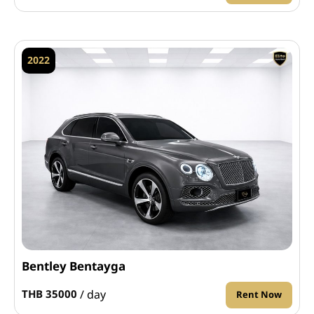
2022
Bentley Bentayga
/ day
THB 35000
Rent Now