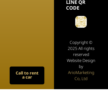
LINE QR
CODE
Copyright ©
2025 All rights
reserved
Website Design
by
ArioMarketing
Call to rent
a car
Co, Ltd