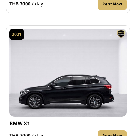
/ day
THB 7000
Rent Now
2021
BMW X1
/ day
THB 7000