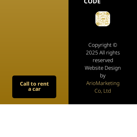
CODE
Copyright ©
2025 All rights
reserved
Website Design
by
ArioMarketing
Call to rent
a car
Co, Ltd