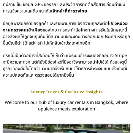
ที่มีลายเซ็น ข้อมูล GPS ของรถ และประวัติการติดต่อสื่อสาร ก่อนดำเนิน
การแจ้งความในคดีอาญากับ
เจ้าหน้าที่ตำรวจไทย
ข้อมูลพาสปอร์ตของลูกค้าและรายงานการแจ้งความถูกส่งต่อไปยัง
หน่วย
งานตรวจคนเข้าเมือง
ของไทย การกระทำฉ้อโกงทางการเงินในลักษณะนี้
อาจส่งผลให้ถูกจับกุมทันทีที่สนามบินขณะเดินทางออกนอกประเทศ หรือถูก
ขึ้นบัญชีดำ (Blacklist) ไม่ให้กลับเข้าประเทศไทยอีก
กรณีนี้เป็นตัวอย่างที่สะท้อนให้เห็นว่า แม้ระบบชำระเงินดิจิทัลอย่าง Stripe
จะมีความสะดวก แต่ก็ยังมีช่องโหว่ที่มิจฉาชีพสามารถนำไปใช้ได้ ด้วยเหตุนี้
ธุรกิจท้องถิ่นในไทยจำนวนมากจึงเริ่มหันมาใช้วิธีการชำระเงินแบบดั้งเดิมที่มี
ความปลอดภัยและตรวจสอบได้มากยิ่งขึ้น
Luxury Drives & Exclusive Insights
Welcome to our hub of luxury car rentals in Bangkok, where
opulence meets exploration